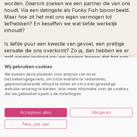
worden. Daarom zoeken we een partner die van ons
houdt. Via een datingsite als Funky Fish bijvoorbeeld.
Maar hoe zit het met ons eigen vermogen tot
liefhebben? En beseffen we wat liefde werkelijk
inhoudt?
Is liefde puur een kwestie van gevoel, een prettige
sensatie die ons overkomt? Zo ja, dan hebben we er
zelf weinig invloed op: we mogen hopen dat het ons
overkomt, dat het wederzijds is en van blijvende aard.
Wij gebruiken cookies
Of heeft liefde vooral met houding en gedrag te
We kunnen deze plaatsen voor analyse van onze
maken, en is liefhebben iets waarin we onszelf
bezoekersgegevens, om onze website te verbeteren,
kunnen bekwamen? In dat geval hebben we er wel
gepersonaliseerde inhoud te tonen en om u een geweldige
website-ervaring te bieden. Voor meer informatie over de cookies
degelijk invloed op: met de juiste kennis (theorie) en
die we gebruiken opent u de instellingen.
oefening (praktijkervaring) kunnen we de kunst
onder de knie krijgen.
Accepteer alles
Weigeren
Liefde en gevoel
In het Westen zijn we opgegroeid met het idee dat
Nee, pas aan
liefde vooral een kwestie van romantiek en gevoel is.