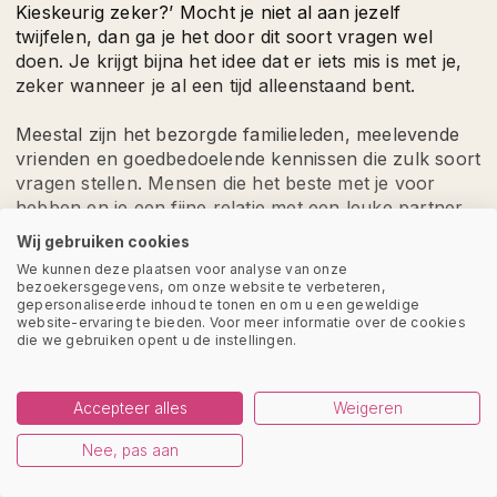
Kieskeurig zeker?’ Mocht je niet al aan jezelf
twijfelen, dan ga je het door dit soort vragen wel
doen. Je krijgt bijna het idee dat er iets mis is met je,
zeker wanneer je al een tijd alleenstaand bent.
Meestal zijn het bezorgde familieleden, meelevende
vrienden en goedbedoelende kennissen die zulk soort
vragen stellen. Mensen die het beste met je voor
hebben en je een fijne relatie met een leuke partner
gunnen. Zij beseffen niet dat ze zout in de wond
Wij gebruiken cookies
strooien met hun vragen, dat ze de moedeloosheid
We kunnen deze plaatsen voor analyse van onze
die je als single kunt ervaren hiermee versterken.
bezoekersgegevens, om onze website te verbeteren,
Hoe ouder je bent, hoe pijnlijker je vragen over je
gepersonaliseerde inhoud te tonen en om u een geweldige
website-ervaring te bieden. Voor meer informatie over de cookies
single-zijn kunt ervaren, zeker wanneer je ook een
die we gebruiken opent u de instellingen.
kinderwens hebt.
Overal happy singles en verliefde koppels
Accepteer alles
Weigeren
Sociale media maken het er niet beter op. Op
Facebook of Instagram zie je foto’s en filmpjes van
Nee, pas aan
gelukkige bruidsparen en schattige baby’s,