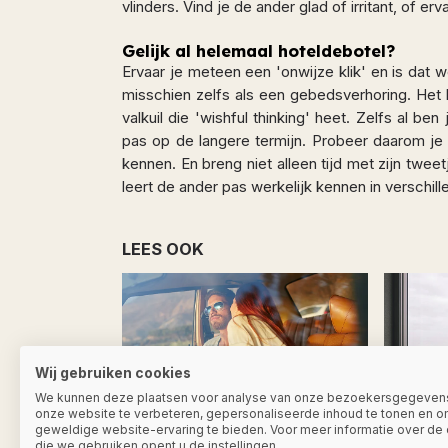
vlinders. Vind je de ander glad of irritant, of erv
Gelijk al helemaal hoteldebotel?
Ervaar je meteen een 'onwijze klik' en is dat w
misschien zelfs als een gebedsverhoring. Het k
valkuil die 'wishful thinking' heet. Zelfs al ben
pas op de langere termijn. Probeer daarom je 
kennen. En breng niet alleen tijd met zijn twee
leert de ander pas werkelijk kennen in verschille
LEES OOK
Wij gebruiken cookies
We kunnen deze plaatsen voor analyse van onze bezoekersgegeven
onze website te verbeteren, gepersonaliseerde inhoud te tonen en o
geweldige website-ervaring te bieden. Voor meer informatie over de
Over seks gesproken
Single e
die we gebruiken opent u de instellingen.