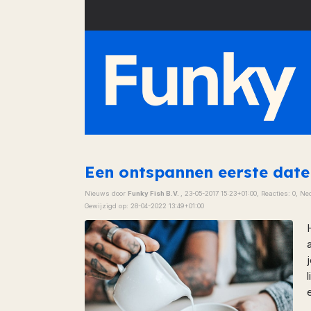
Een ontspannen eerste date
Nieuws door
Funky Fish B.V.
,
23-05-2017 15:23+01:00
, Reacties: 0
,
Ne
Gewijzigd op:
28-04-2022 13:49+01:00