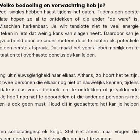
Welke bedoeling en verwachting heb je?
Veel singles hebben haast tijdens het daten. Tijdens een eerste
date hopen ze al te ontdekken of die ander "de ware" is.
Misschien herkenbaar. Je wilt tenslotte niet te veel energie
steken in iets dat weinig kans van slagen heeft. Daardoor kan je
ijvoorbeeld door de ander meteen door te lichten als potentiële
op een eerste afspraak. Dat maakt het voor allebei moeilijk om te
aat en tot overhaaste conclusies kan leiden.
 uit nieuwsgierigheid naar elkaar. Althans, zo hoort het te zijn.
t twee personen die elkaar nog niet of nauwelijks kennen, tijdens
 date is dus vooral bedoeld om te ontdekken of je voldoende
Je hoeft nog niet te beoordelen of die ander de persoon is met
en is ook geen must. Houd dit in gedachten: het kan je helpen
 sollicitatiegesprek krijgt. Stel niet alleen maar vragen die
s een eerste date is het zinvoller om je af te vragen: