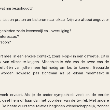
wat mij bezighoudt?
 tussen praten en luisteren naar elkaar (zijn we allebei ongeveer
bieden zoals levensstijl en -overtuiging?
interesses?
rsoon?
t mee, in één enkele context, zoals 1-op-1 in een cafeetje. Dit is
van elkaar te krijgen. Misschien is één van de twee van de
eft één van jullie meer tijd nodig om los te komen. Bepaalde
 worden sowieso pas zichtbaar als je elkaar meemaakt in
vonk ervaart. Als je de ander sympathiek vindt en de eerder
geef hem of haar dan het voordeel van de twijfel. Met andere
. De beste duurzame relaties beginnen vriendschappelijk, zonder