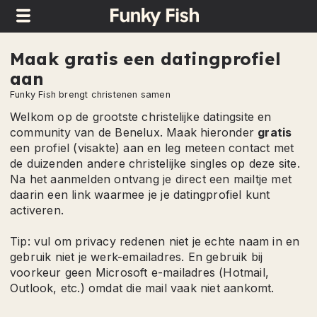
×
×
Privacyverklaring
Algemene
Funky
voorwaarden
Fish
Maak gratis een datingprofiel
(Gebruiksvoorwaarden,
B.V.
aan
bijgewerkt
Funky Fish brengt christenen samen
op
Wanneer
09/06/2021)
Welkom op de grootste christelijke datingsite en
worden
community van de Benelux. Maak hieronder
gratis
persoonsgegevens
De
een profiel (visakte) aan en leg meteen contact met
verzameld
regels
de duizenden andere christelijke singles op deze site.
van
Na het aanmelden ontvang je direct een mailtje met
en
deze
daarin een link waarmee je je datingprofiel kunt
verwerkt?
Algemene
activeren.
1.
Voorwaarden
Aanmaken
gelden
Tip: vul om privacy redenen niet je echte naam in en
datingprofiel
enkel
gebruik niet je werk-emailadres. En gebruik bij
2.
voor
voorkeur geen Microsoft e-mailadres (Hotmail,
Aanschaffen
de
Outlook, etc.) omdat die mail vaak niet aankomt.
Goudvis-
gebruikers
abonnement,