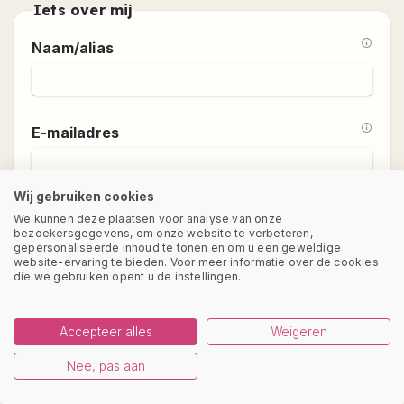
van
Iets over mij
ticket
de
of
Funky
Naam/alias
boeken
Fish-
van
sites:
een
www.funkyfish.nl,
reis
www.funkyfish.be,
E-mailadres
3.
www.funkyfishdating.com,
Opslag
funkyfish.de
technische
en
gegevens
Wij gebruiken cookies
andere
Geslacht
url's
We kunnen deze plaatsen voor analyse van onze
Waar
bezoekersgegevens, om onze website te verbeteren,
die
Vrouw
gepersonaliseerde inhoud te tonen en om u een geweldige
worden
naar
website-ervaring te bieden. Voor meer informatie over de cookies
Man
deze
die we gebruiken opent u de instellingen.
Funky
Fish
gegevens
datingcommunities
Geboortedatum
voor
Accepteer alles
Weigeren
leiden.
gebruikt?
Nee, pas aan
1.
Dienstverlening