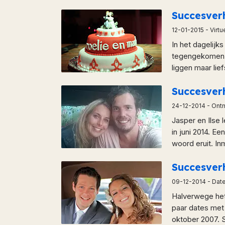
Succesver
12-01-2015
- Virt
In het dagelijks
tegengekomen. 
liggen maar lief
Succesver
24-12-2014
- Ontm
Jasper en Ilse 
in juni 2014. 
woord eruit. Inm
Succesver
09-12-2014
- Dat
Halverwege het
paar dates met
oktober 2007. Sh