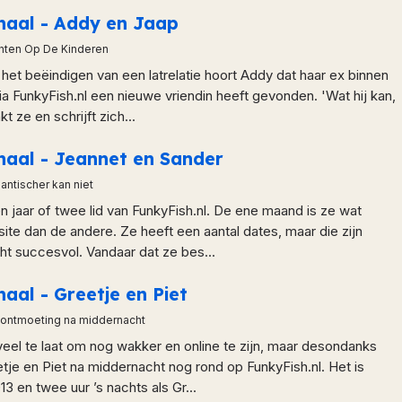
rhaal - Addy en Jaap
hten Op De Kinderen
a het beëindigen van een latrelatie hoort Addy dat haar ex binnen
a FunkyFish.nl een nieuwe vriendin heeft gevonden. 'Wat hij kan,
kt ze en schrijft zich...
haal - Jeannet en Sander
ntischer kan niet
en jaar of twee lid van FunkyFish.nl. De ene maand is ze wat
site dan de andere. Ze heeft een aantal dates, maar die zijn
cht succesvol. Vandaar dat ze bes...
haal - Greetje en Piet
 ontmoeting na middernacht
t veel te laat om nog wakker en online te zijn, maar desondanks
e en Piet na middernacht nog rond op FunkyFish.nl. Het is
13 en twee uur ’s nachts als Gr...