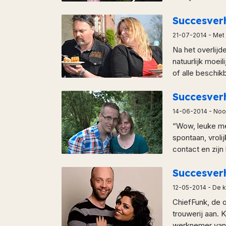
Succesver
21-07-2014
- Met
Na het overlijd
natuurlijk moei
of alle beschikb
Succesver
14-06-2014
- Nooi
“Wow, leuke mei
spontaan, vroli
contact en zijn
Succesve
12-05-2014
- De k
ChiefFunk, de o
trouwerij aan. 
werknemer van F