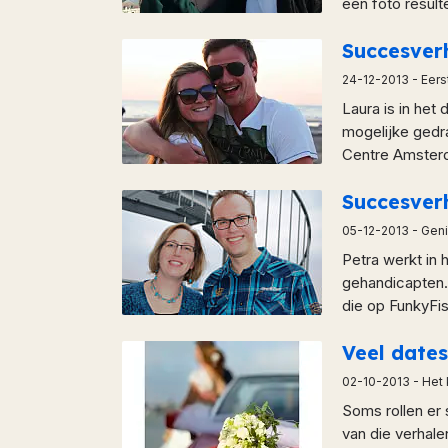
een foto result
Succesver
24-12-2013
- Eers
Laura is in he
mogelijke gedra
Centre Amsterd
Succesver
05-12-2013
- Geni
Petra werkt in 
gehandicapten.
die op FunkyFis
Veel dat
02-10-2013
- Het
Soms rollen er
van die verhale