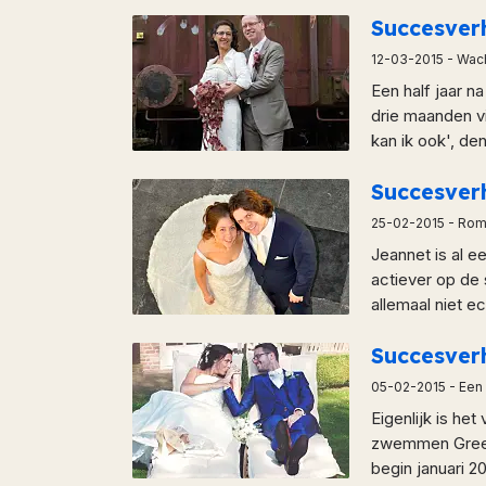
Succesve
12-03-2015
- Wac
Een half jaar n
drie maanden vi
kan ik ook', den
Succesver
25-02-2015
- Roma
Jeannet is al e
actiever op de 
allemaal niet e
Succesver
05-02-2015
- Een
Eigenlijk is he
zwemmen Greetj
begin januari 20