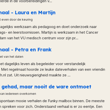
eerde in de voorbereidingen v...
haal - Laura en Martijn
t even door de keuring
t dagelijks werkzaam als pedagoog en doet onderzoek naar
gs- en leerstoornissen. Martijn is werkzaam in het Cancer
am van het VU medisch centrum voor zijn pr...
haal - Petra en Frank
et van het daten
het dagelijks leven als begeleider voor verstandelijk
 Met regelmaat hoorde ze leuke dateverhalen van een vriendin
h.nl zat. Uit nieuwsgierigheid maakte ze ...
es gehad, maar nooit de ware ontmoet
 kan iedereen overkomen
 spontaan mooie verhalen de Funky mailbox binnen. De meeste
n spreken voor zich. Onderstaand verhaal is er zo eentje. Een