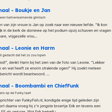
haal - Boukje en Jan
 een hartverwarmende glimlach
en van zijn vrouw is Jan op zoek naar een nieuwe liefde. “Ik kon
lijk in de kerk de dominee op het podium opzij schuiven en vragen
are, vrijgezelle vrou...
haal - Leonie en Harm
t gedacht dat het zo zou lopen
d!”, denkt Harm bij het zien van de foto van Leonie. “Lekker
jk en wat heeft ze enorm stralende ogen!” Hij zoekt meteen
 bericht wordt beantwoord. ...
rhaal - Boombambi en ChiefFunk
ers op de Funky taart
prichter van FunkyFish.nl, kondigde enige tijd geleden zijn
Kort daarna vroeg hij z'n jongste broertje Erik en tevens een
F als getuige. Wat Erik betreft i...