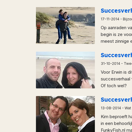
Succesve
17-11-2014
- Bijz
Op aanraden van
begin is ze voo
meest zinnige e
Succesver
31-10-2014
- Twee
Voor Erwin is d
succesverhaal 
Of toch wel?
Succesver
13-08-2014
- Wat
Kim beproeft ha
in een behoorli
FunkyFish.nl ma