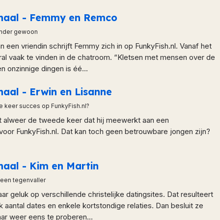
rhaal - Femmy en Remco
onder gewoon
 een vriendin schrijft Femmy zich in op FunkyFish.nl. Vanaf het
ral vaak te vinden in de chatroom. “Kletsen met mensen over de
n onzinnige dingen is éé...
haal - Erwin en Lisanne
 keer succes op FunkyFish.nl?
it alweer de tweede keer dat hij meewerkt aan een
voor FunkyFish.nl. Dat kan toch geen betrouwbare jongen zijn?
haal - Kim en Martin
 een tegenvaller
ar geluk op verschillende christelijke datingsites. Dat resulteert
jk aantal dates en enkele kortstondige relaties. Dan besluit ze
ar weer eens te proberen...