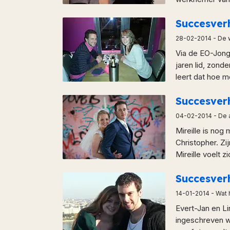
Succesver
28-02-2014
- De 
Via de EO-Jonge
jaren lid, zond
leert dat hoe me
Succesver
04-02-2014
- De 
Mireille is nog 
Christopher. Zij
Mireille voelt z
Succesver
14-01-2014
- Wat 
Evert-Jan en Li
ingeschreven w