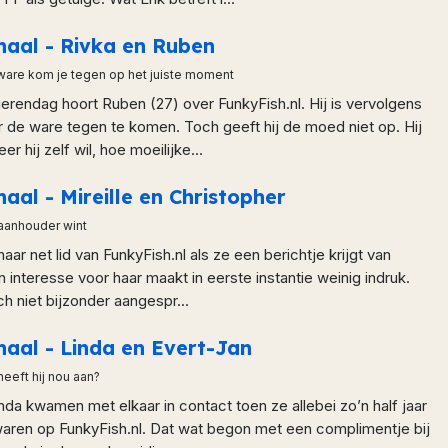
haal - Rivka en Ruben
ware kom je tegen op het juiste moment
rendag hoort Ruben (27) over FunkyFish.nl. Hij is vervolgens
er de ware tegen te komen. Toch geeft hij de moed niet op. Hij
er hij zelf wil, hoe moeilijke...
haal - Mireille en Christopher
aanhouder wint
maar net lid van FunkyFish.nl als ze een berichtje krijgt van
n interesse voor haar maakt in eerste instantie weinig indruk.
ich niet bijzonder aangespr...
haal - Linda en Evert-Jan
heeft hij nou aan?
nda kwamen met elkaar in contact toen ze allebei zo’n half jaar
aren op FunkyFish.nl. Dat wat begon met een complimentje bij