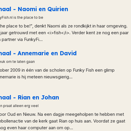
haal - Naomi en Quirien
Fish.nl is the place to be
.the place to be!”, denkt Naomi als ze rondkijkt in haar omgeving.
7 jaar getrouwd met een <i>fish</i>. Verder kent ze nog een paar
partner via FunkyFi...
rhaal - Annemarie en David
euk om te laten gaan
tober 2009 in één van de scholen op Funky Fish een glimp
emarie is hij meteen nieuwsgierig...
haal - Rian en Johan
n praat alleen erg veel
voor Oud en Nieuw. Na een dagje meegeholpen te hebben met
liebollenactie van de kerk gaat Rian op huis aan. Voordat ze gaat
 nog even haar computer aan om op...