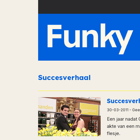
Succesverhaal
Succesver
30-03-2011
- Geen
Een jaar nadat 
akte van een ma
flesje.