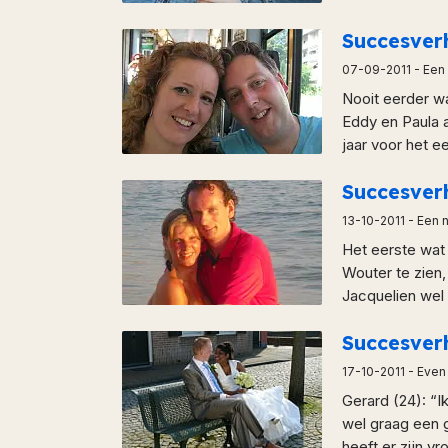
Succesver
07-09-2011
- Een
Nooit eerder w
Eddy en Paula a
jaar voor het e
Succesver
13-10-2011
- Een 
Het eerste wat 
Wouter te zien
Jacquelien wel v
Succesve
17-10-2011
- Even
Gerard (24): “I
wel graag een g
heeft er zijn v