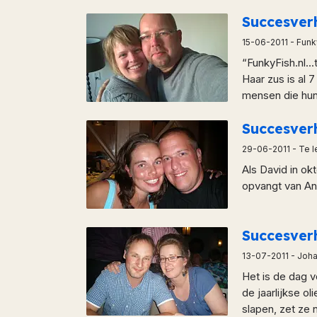
Succesver
15-06-2011
- Funky
“FunkyFish.nl..
Haar zus is al 
mensen die hun 
Succesve
29-06-2011
- Te l
Als David in ok
opvangt van Ann
Succesver
13-07-2011
- Joha
Het is de dag 
de jaarlijkse o
slapen, zet ze