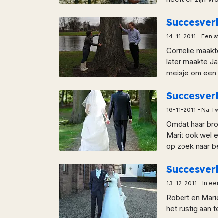
Succesver
14-11-2011
- Een s
Cornelie maakte
later maakte Ja
meisje om een 
Succesver
16-11-2011
- Na Tw
Omdat haar broe
Marit ook wel e
op zoek naar b
Succesver
13-12-2011
- In ee
Robert en Mari
het rustig aan 