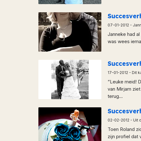
Succesve
07-01-2012
- Jann
Janneke had al 
was wees ieman
Succesve
17-01-2012
- Dit 
“Leuke meid! Di
van Mirjam ziet
terug...
Succesve
02-02-2012
- Uit 
Toen Roland zich
zijn profiel da