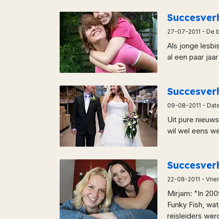
Succesver
27-07-2011
- De b
Als jonge lesbi
al een paar jaa
Succesver
09-08-2011
- Dat
Uit pure nieuws
wil wel eens w
Succesver
22-08-2011
- Vrie
Mirjam: "In 20
Funky Fish, wa
reisleiders werd