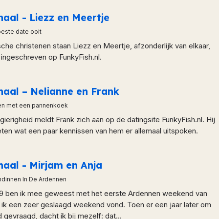
haal - Liezz en Meertje
este date ooit
sche christenen staan Liezz en Meertje, afzonderlijk van elkaar,
r ingeschreven op FunkyFish.nl.
haal – Nelianne en Frank
en met een pannenkoek
gierigheid meldt Frank zich aan op de datingsite FunkyFish.nl. Hij
eten wat een paar kennissen van hem er allemaal uitspoken.
haal - Mirjam en Anja
ndinnen In De Ardennen
09 ben ik mee geweest met het eerste Ardennen weekend van
t ik een zeer geslaagd weekend vond. Toen er een jaar later om
 gevraagd, dacht ik bij mezelf: dat...