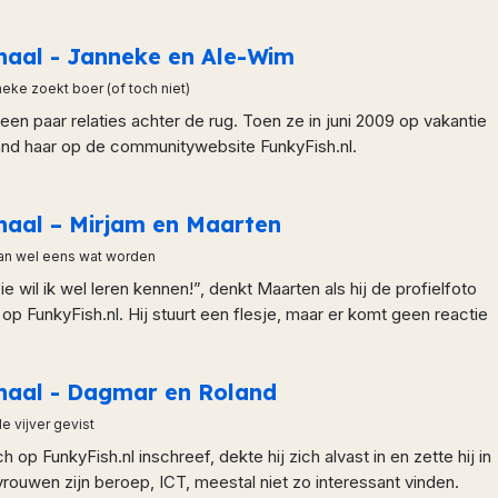
rhaal - Janneke en Ale-Wim
eke zoekt boer (of toch niet)
een paar relaties achter de rug. Toen ze in juni 2009 op vakantie
d haar op de communitywebsite FunkyFish.nl.
rhaal – Mirjam en Maarten
kan wel eens wat worden
e wil ik wel leren kennen!”, denkt Maarten als hij de profielfoto
 op FunkyFish.nl. Hij stuurt een flesje, maar er komt geen reactie
rhaal - Dagmar en Roland
de vijver gevist
 op FunkyFish.nl inschreef, dekte hij zich alvast in en zette hij in
t vrouwen zijn beroep, ICT, meestal niet zo interessant vinden.