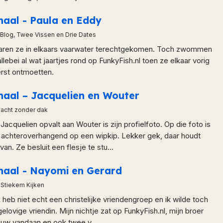
haal - Paula en Eddy
 Blog, Twee Vissen en Drie Dates
aren ze in elkaars vaarwater terechtgekomen. Toch zwommen
llebei al wat jaartjes rond op FunkyFish.nl toen ze elkaar vorig
erst ontmoetten.
haal – Jacquelien en Wouter
nacht zonder dak
Jacquelien opvalt aan Wouter is zijn profielfoto. Op die foto is
, achteroverhangend op een wipkip. Lekker gek, daar houdt
an. Ze besluit een flesje te stu...
rhaal - Nayomi en Gerard
 Stiekem Kijken
k heb niet echt een christelijke vriendengroep en ik wilde toch
elovige vriendin. Mijn nichtje zat op FunkyFish.nl, mijn broer
rouw vandaan en ook twee v...