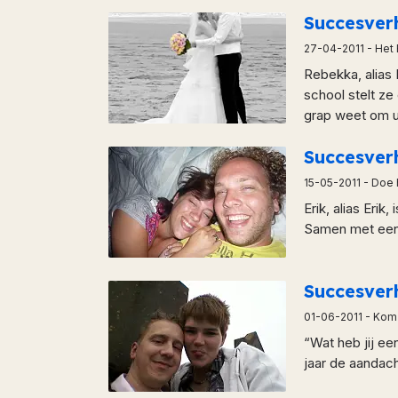
Succesve
27-04-2011
- Het 
Rebekka, alias 
school stelt ze
grap weet om ui
Succesver
15-05-2011
- Doe 
Erik, alias Eri
Samen met een v
Succesver
01-06-2011
- Kom 
“Wat heb jij ee
jaar de aandach