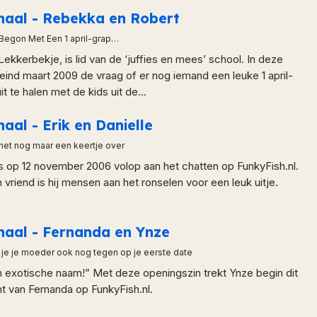
rhaal - Rebekka en Robert
Begon Met Een 1 april-grap…
Lekkerbekje, is lid van de ‘juffies en mees’ school. In deze
 eind maart 2009 de vraag of er nog iemand een leuke 1 april-
t te halen met de kids uit de...
haal - Erik en Danielle
het nog maar een keertje over
k, is op 12 november 2006 volop aan het chatten op FunkyFish.nl.
riend is hij mensen aan het ronselen voor een leuk uitje.
haal - Fernanda en Ynze
je je moeder ook nog tegen op je eerste date
n exotische naam!” Met deze openingszin trekt Ynze begin dit
t van Fernanda op FunkyFish.nl.