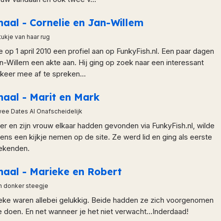
haal - Cornelie en Jan-Willem
tukje van haar rug
 op 1 april 2010 een profiel aan op FunkyFish.nl. Een paar dagen
n-Willem een akte aan. Hij ging op zoek naar een interessant
keer mee af te spreken...
haal - Marit en Mark
ee Dates Al Onafscheidelijk
r en zijn vrouw elkaar hadden gevonden via FunkyFish.nl, wilde
ens een kijkje nemen op de site. Ze werd lid en ging als eerste
ekenden.
haal - Marieke en Robert
n donker steegje
eke waren allebei gelukkig. Beide hadden ze zich voorgenomen
te doen. En net wanneer je het niet verwacht...Inderdaad!