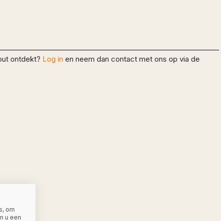
fout ontdekt?
Log in
en neem dan contact met ons op via de
s, om
m u een