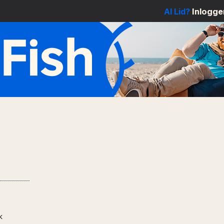
Al Lid?
Inlogge
k